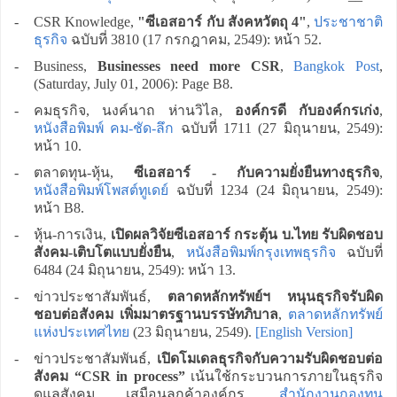
-
CSR Knowledge,
"ซีเอสอาร์ กับ สังคหวัตถุ 4"
,
ประชาชาติ
ธุรกิจ
ฉบับที่ 3810 (17 กรกฎาคม, 2549): หน้า 52.
-
Business,
Businesses need more CSR
,
Bangkok Post
,
(Saturday, July 01, 2006): Page B8.
-
คมธุรกิจ, นงค์นาถ ห่านวิไล,
องค์กรดี กับองค์กรเก่ง
,
หนังสือพิมพ์ คม-ชัด-ลึก
ฉบับที่ 1711 (27 มิถุนายน, 2549):
หน้า 10.
-
ตลาดทุน-หุ้น,
ซีเอสอาร์ - กับความยั่งยืนทางธุรกิจ
,
หนังสือพิมพ์โพสต์ทูเดย์
ฉบับที่ 1234 (24 มิถุนายน, 2549):
หน้า B8.
-
หุ้น-การเงิน,
เปิดผลวิจัยซีเอสอาร์ กระตุ้น บ.ไทย รับผิดชอบ
สังคม-เติบโตแบบยั่งยืน
,
หนังสือพิมพ์กรุงเทพธุรกิจ
ฉบับที่
6484 (24 มิถุนายน, 2549): หน้า 13.
-
ข่าวประชาสัมพันธ์,
ตลาดหลักทรัพย์ฯ หนุนธุรกิจรับผิด
ชอบต่อสังคม เพิ่มมาตรฐานบรรษัทภิบาล
,
ตลาดหลักทรัพย์
แห่งประเทศไทย
(23 มิถุนายน, 2549).
[English Version]
-
ข่าวประชาสัมพันธ์,
เปิดโมเดลธุรกิจกับความรับผิดชอบต่อ
สังคม “CSR in process”
เน้นใช้กระบวนการภายในธุรกิจ
ดูแลสังคม เสมือนลูกค้าองค์กร,
สำนักงานกองทุน