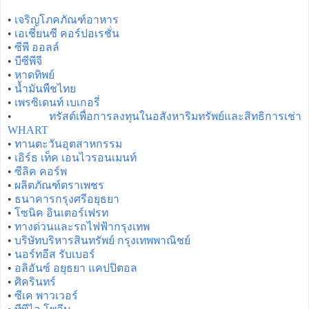
•
เจริญโภคภัณฑ์อาหาร
•
เอเชี่ยนซี คอร์ปอเรชั่น
•
ซีพี ออลล์
•
บีซีพีจี
•
หาดทิพย์
•
น้ำมันพืชไทย
•
เพรซิเดนท์ เบเกอรี่
•
ทรัสต์เพื่อการลงทุนในอสังหาริมทรัพย์และสิทธิการเช่า
WHART
•
ทานตะวันอุตสาหกรรม
•
เอิร์ธ เท็ค เอนไวรอนเมนท์
•
ซีลิค คอร์พ
•
ผลิตภัณฑ์ตราเพชร
•
ธนาคารกรุงศรีอยุธยา
•
โซนิค อินเตอร์เฟรท
•
ทางด่วนและรถไฟฟ้ากรุงเทพ
•
บริษัทบริหารสินทรัพย์ กรุงเทพพาณิชย์
•
นอร์ทอีส รับเบอร์
•
อลิอันซ์ อยุธยา แคปปิตอล
•
ศิครินทร์
•
ซีเค พาวเวอร์